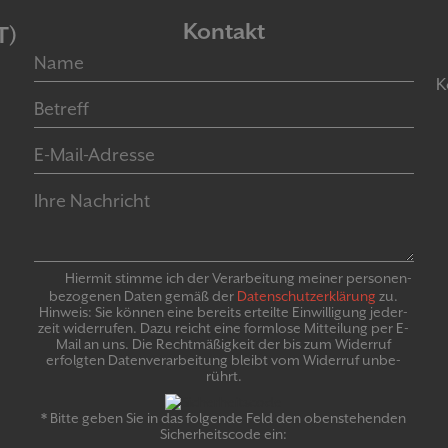
Kontakt
T)
K
Hiermit stimme ich der Verarbeitung meiner personen­
bezogenen Daten gemäß der
Daten­schutz­er­klär­ung
zu.
Hinweis: Sie können eine bereits erteilte Ein­willigung jeder­
zeit widerrufen. Dazu reicht eine formlose Mitteilung per E-
Mail an uns. Die Recht­mäßigkeit der bis zum Widerruf
erfolgten Daten­verarbeitung bleibt vom Wider­ruf un­be­
rührt.
* Bitte geben Sie in das folgende Feld den obenstehenden
Sicherheitscode ein: