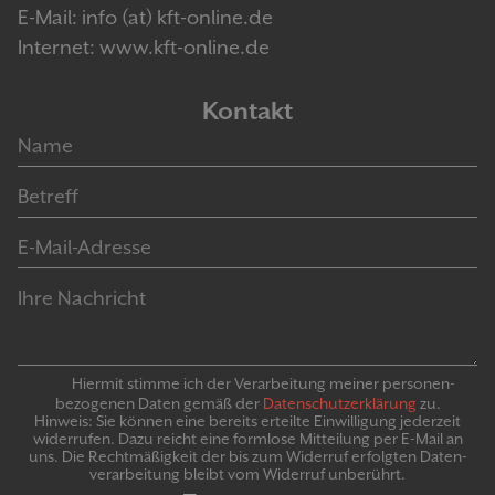
E-Mail: info (at) kft-online.de
Internet: www.kft-online.de
Kontakt
Hiermit stimme ich der Verarbeitung meiner personen­
bezogenen Daten gemäß der
Daten­schutz­er­klär­ung
zu.
Hinweis: Sie können eine bereits erteilte Ein­willigung jeder­zeit
widerrufen. Dazu reicht eine formlose Mitteilung per E-Mail an
uns. Die Recht­mäßigkeit der bis zum Widerruf erfolgten Daten­
verarbeitung bleibt vom Wider­ruf un­be­rührt.