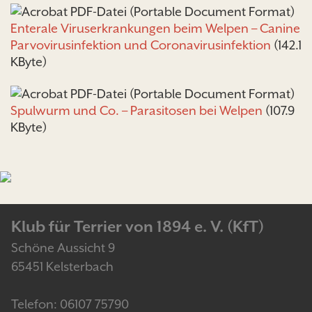
Enterale Viruserkrankungen beim Welpen – Canine
Parvovirusinfektion und Coronavirusinfektion
(142.1
KByte)
Spulwurm und Co. – Parasitosen bei Welpen
(107.9
KByte)
Klub für Terrier von 1894 e. V. (KfT)
Schöne Aussicht 9
65451 Kelsterbach
Telefon: 06107 75790