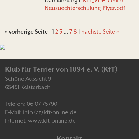
Dateianhang 1:
KfT_VDH-Online-
Neuzuechterschulung_Flyer.pdf
« vorherige Seite
[
1
2
3
...
7
8
]
nächste Seite »
Klub für Terrier von 1894 e. V. (KfT)
Schöne Aussicht 9
65451 Kelsterbach
Telefon: 06107 75790
E-Mail: info (at) kft-online.de
Internet: www.kft-online.de
Kontakt