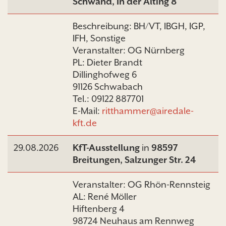
Schwand, In der Alting 8
Beschreibung: BH/VT, IBGH, IGP,
IFH, Sonstige
Veranstalter: OG Nürnberg
PL: Dieter Brandt
Dillinghofweg 6
91126 Schwabach
Tel.: 09122 887701
E-Mail:
ritthammer@airedale-
kft.de
29.08.2026
KfT-Ausstellung
in
98597
Breitungen, Salzunger Str. 24
Veranstalter: OG Rhön-Rennsteig
AL: René Möller
Hiftenberg 4
98724 Neuhaus am Rennweg