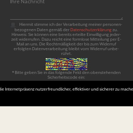
Hiermit stimme ich der Verarbeitung meiner personen­
bezogenen Daten gemäß der
Daten­schutz­er­klär­ung
zu.
Hinweis: Sie können eine bereits erteilte Ein­willigung jeder­
zeit widerrufen. Dazu reicht eine formlose Mitteilung per E-
Mail an uns. Die Recht­mäßigkeit der bis zum Widerruf
erfolgten Daten­verarbeitung bleibt vom Wider­ruf un­be­
rührt.
* Bitte geben Sie in das folgende Feld den obenstehenden
Sicherheitscode ein:
e Internetpräsenz nutzerfreundlicher, effektiver und sicherer zu mache
SENDEN