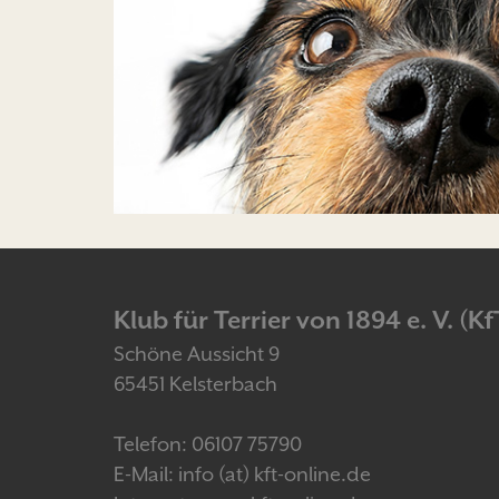
Klub für Terrier von 1894 e. V. (Kf
Schöne Aussicht 9
65451 Kelsterbach
Telefon: 06107 75790
E-Mail: info (at) kft-online.de