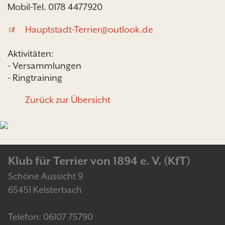
Mobil-Tel. 0178 4477920
Hauptstadt-Terrier@outlook.de
Aktivitäten:
- Versammlungen
- Ringtraining
Zurück zur Übersicht
Klub für Terrier von 1894 e. V. (KfT)
Schöne Aussicht 9
65451 Kelsterbach
Telefon: 06107 75790