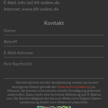
E-Mail: info (at) kft-online.de
Internet: www.kft-online.de
Kontakt
Hiermit stimme ich der Verarbeitung meiner personen­
bezogenen Daten gemäß der
Daten­schutz­er­klär­ung
zu.
Hinweis: Sie können eine bereits erteilte Ein­willigung jeder­zeit
widerrufen. Dazu reicht eine formlose Mitteilung per E-Mail an
uns. Die Recht­mäßigkeit der bis zum Widerruf erfolgten Daten­
verarbeitung bleibt vom Wider­ruf un­be­rührt.