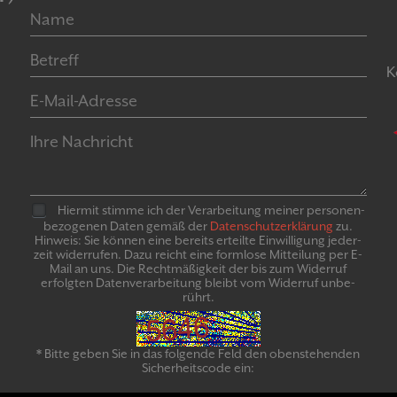
K
Hiermit stimme ich der Verarbeitung meiner personen­
bezogenen Daten gemäß der
Daten­schutz­er­klär­ung
zu.
Hinweis: Sie können eine bereits erteilte Ein­willigung jeder­
zeit widerrufen. Dazu reicht eine formlose Mitteilung per E-
Mail an uns. Die Recht­mäßigkeit der bis zum Widerruf
erfolgten Daten­verarbeitung bleibt vom Wider­ruf un­be­
rührt.
* Bitte geben Sie in das folgende Feld den obenstehenden
Sicherheitscode ein: