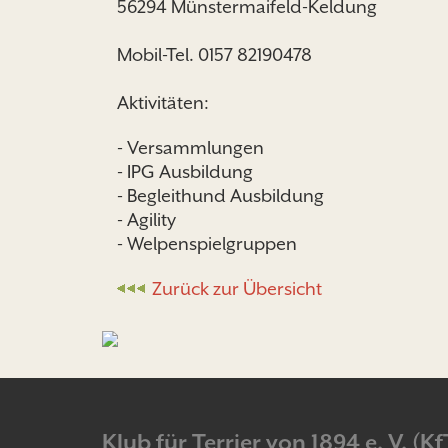
56294 Münstermaifeld-Keldung
Mobil-Tel. 0157 82190478
Aktivitäten:
- Versammlungen
- IPG Ausbildung
- Begleithund Ausbildung
- Agility
- Welpenspielgruppen
Zurück zur Übersicht
Klub für Terrier von 1894 e. V. (Kf