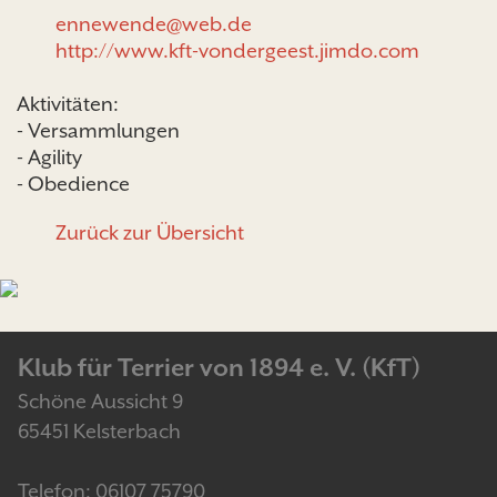
ennewende@web.de
http://www.kft-vondergeest.jimdo.com
Aktivitäten:
- Versammlungen
- Agility
- Obedience
Zurück zur Übersicht
Klub für Terrier von 1894 e. V. (KfT)
Schöne Aussicht 9
65451 Kelsterbach
Telefon: 06107 75790