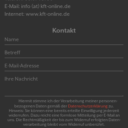
E-Mail: info (at) kft-online.de
Internet: www.kft-online.de
Kontakt
Hiermit stimme ich der Verarbeitung meiner personen­
bezogenen Daten gemäß der
Daten­schutz­er­klär­ung
zu.
Hinweis: Sie können eine bereits erteilte Ein­willigung jeder­zeit
widerrufen. Dazu reicht eine formlose Mitteilung per E-Mail an
uns. Die Recht­mäßigkeit der bis zum Widerruf erfolgten Daten­
verarbeitung bleibt vom Wider­ruf un­be­rührt.