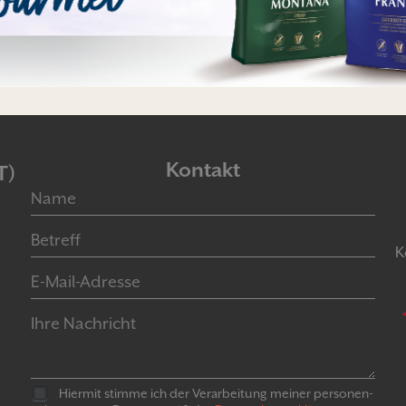
Kontakt
T)
K
Hiermit stimme ich der Verarbeitung meiner personen­