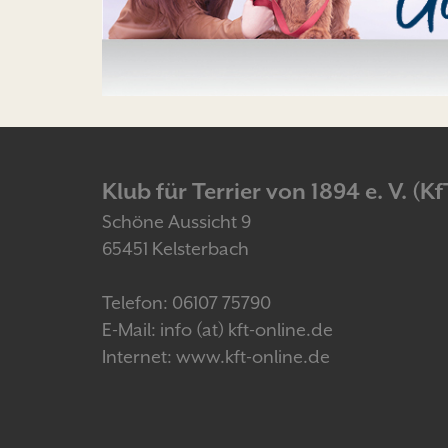
Klub für Terrier von 1894 e. V. (Kf
Schöne Aussicht 9
65451 Kelsterbach
Telefon: 06107 75790
E-Mail: info (at) kft-online.de
Internet: www.kft-online.de