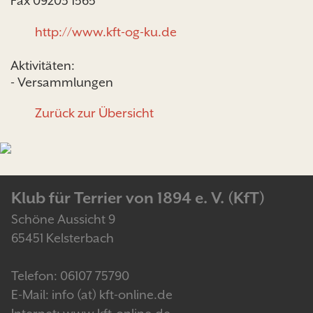
Fax 09203 1565
http://www.kft-og-ku.de
Aktivitäten:
- Versammlungen
Zurück zur Übersicht
Klub für Terrier von 1894 e. V. (KfT)
Schöne Aussicht 9
65451 Kelsterbach
Telefon: 06107 75790
E-Mail: info (at) kft-online.de