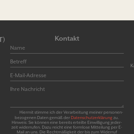
Kontakt
T)
K
Hiermit stimme ich der Verarbeitung meiner personen­
bezogenen Daten gemäß der
Daten­schutz­er­klär­ung
zu.
Hinweis: Sie können eine bereits erteilte Ein­willigung jeder­
zeit widerrufen. Dazu reicht eine formlose Mitteilung per E-
Mail an uns. Die Recht­mäßigkeit der bis zum Widerruf