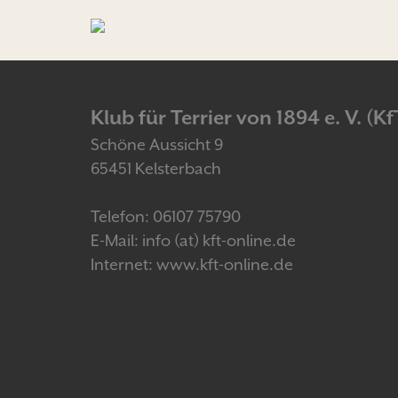
Klub für Terrier von 1894 e. V. (Kf
Schöne Aussicht 9
65451 Kelsterbach
Telefon: 06107 75790
E-Mail: info (at) kft-online.de
Internet: www.kft-online.de