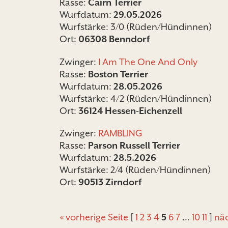
Rasse:
Cairn Terrier
Wurfdatum:
29.05.2026
Wurfstärke: 3/0 (Rüden/Hündinnen)
Ort:
06308 Benndorf
Zwinger:
I Am The One And Only
Rasse:
Boston Terrier
Wurfdatum:
28.05.2026
Wurfstärke: 4/2 (Rüden/Hündinnen)
Ort:
36124 Hessen-Eichenzell
Zwinger:
RAMBLING
Rasse:
Parson Russell Terrier
Wurfdatum:
28.5.2026
Wurfstärke: 2/4 (Rüden/Hündinnen)
Ort:
90513 Zirndorf
« vorherige Seite
[
1
2
3
4
5
6
7
...
10
11
]
näc