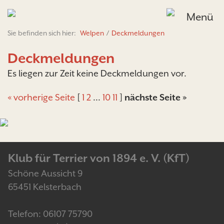
Menü
Sie befinden sich hier:
Welpen
/
Deckmeldungen
Deckmeldungen
Es liegen zur Zeit keine Deckmeldungen vor.
« vorherige Seite
[
1
2
...
10
11
]
nächste Seite »
Klub für Terrier von 1894 e. V. (KfT)
Schöne Aussicht 9
65451 Kelsterbach
Telefon: 06107 75790