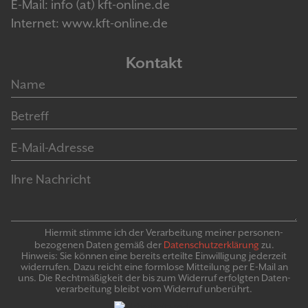
E-Mail: info (at) kft-online.de
Internet: www.kft-online.de
Kontakt
Hiermit stimme ich der Verarbeitung meiner personen­
bezogenen Daten gemäß der
Daten­schutz­er­klär­ung
zu.
Hinweis: Sie können eine bereits erteilte Ein­willigung jeder­zeit
widerrufen. Dazu reicht eine formlose Mitteilung per E-Mail an
uns. Die Recht­mäßigkeit der bis zum Widerruf erfolgten Daten­
verarbeitung bleibt vom Wider­ruf un­be­rührt.