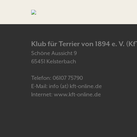
Klub für Terrier von 1894 e. V. (Kf
Schöne Aussicht 9
65451 Kelsterbach
Telefon: 06107 75790
E-Mail: info (at) kft-online.de
Internet: www.kft-online.de