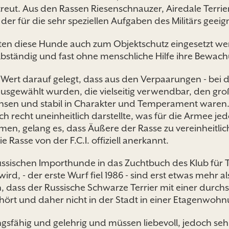
etreut. Aus den Rassen Riesenschnauzer, Airedale Terri
er für die sehr speziellen Aufgaben des Militärs geeigne
en diese Hunde auch zum Objektschutz eingesetzt we
elbständig und fast ohne menschliche Hilfe ihre Bewach
ert darauf gelegt, dass aus den Verpaarungen - bei 
sgewählt wurden, die vielseitig verwendbar, den gro
n und stabil in Charakter und Temperament waren. Di
h recht uneinheitlich darstellte, was für die Armee je
ahmen, gelang es, dass Äußere der Rasse zu vereinheit
 Rasse von der F.C.I. offiziell anerkannt.
russischen Importhunde in das Zuchtbuch des Klub für 
 wird, - der erste Wurf fiel 1986 - sind erst etwas mehr
an, dass der Russische Schwarze Terrier mit einer durc
rt und daher nicht in der Stadt in einer Etagenwohnu
ungsfähig und gelehrig und müssen liebevoll, jedoch s