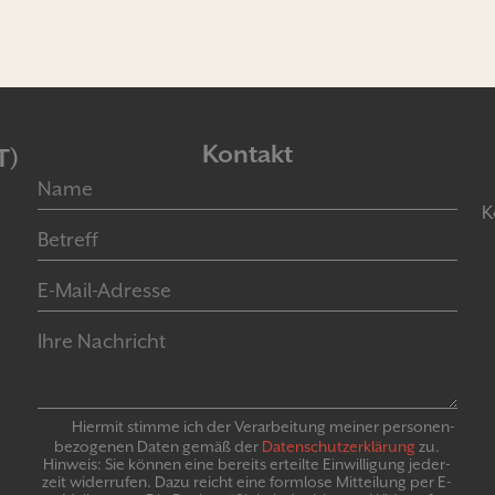
Kontakt
T)
K
Hiermit stimme ich der Verarbeitung meiner personen­
bezogenen Daten gemäß der
Daten­schutz­er­klär­ung
zu.
Hinweis: Sie können eine bereits erteilte Ein­willigung jeder­
zeit widerrufen. Dazu reicht eine formlose Mitteilung per E-