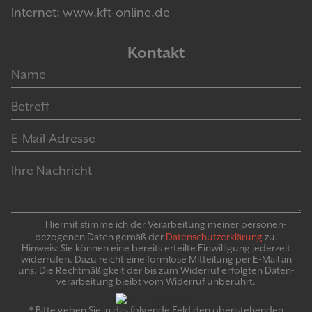
Internet: www.kft-online.de
Kontakt
Hiermit stimme ich der Verarbeitung meiner personen­
bezogenen Daten gemäß der
Daten­schutz­er­klär­ung
zu.
Hinweis: Sie können eine bereits erteilte Ein­willigung jeder­zeit
widerrufen. Dazu reicht eine formlose Mitteilung per E-Mail an
uns. Die Recht­mäßigkeit der bis zum Widerruf erfolgten Daten­
verarbeitung bleibt vom Wider­ruf un­be­rührt.
* Bitte geben Sie in das folgende Feld den obenstehenden