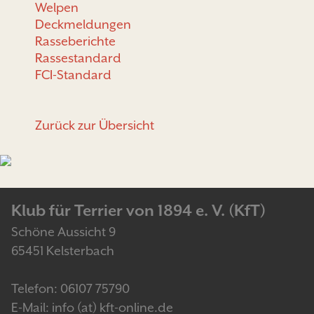
Welpen
Deckmeldungen
Rasseberichte
Rassestandard
FCI-Standard
Zurück zur Übersicht
Klub für Terrier von 1894 e. V. (KfT)
Schöne Aussicht 9
65451 Kelsterbach
Telefon: 06107 75790
E-Mail: info (at) kft-online.de