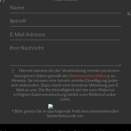
K
Hiermit stimme ich der Verarbeitung meiner personen­
bezogenen Daten gemäß der
Daten­schutz­er­klär­ung
zu.
Hinweis: Sie können eine bereits erteilte Ein­willigung jeder­
zeit widerrufen. Dazu reicht eine formlose Mitteilung per E-
Mail an uns. Die Recht­mäßigkeit der bis zum Widerruf
erfolgten Daten­verarbeitung bleibt vom Wider­ruf un­be­
rührt.
* Bitte geben Sie in das folgende Feld den obenstehenden
Sicherheitscode ein: