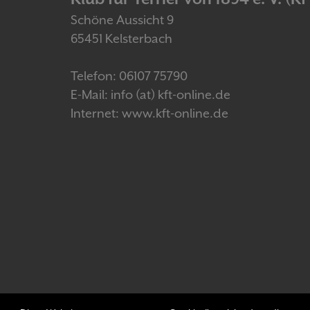
Schöne Aussicht 9
65451 Kelsterbach
Telefon: 06107 75790
E-Mail: info (at) kft-online.de
Internet: www.kft-online.de