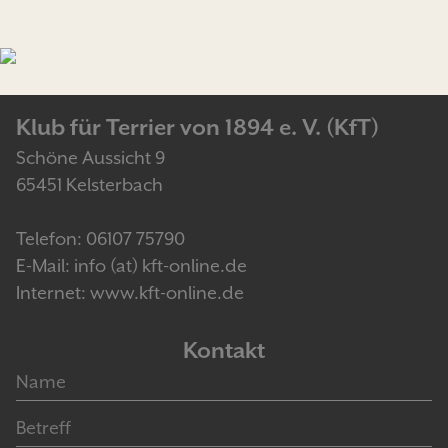
Klub für Terrier von 1894 e. V. (KfT)
Schöne Aussicht 9
65451 Kelsterbach
Telefon: 06107 75790
E-Mail: info (at) kft-online.de
Internet: www.kft-online.de
Kontakt