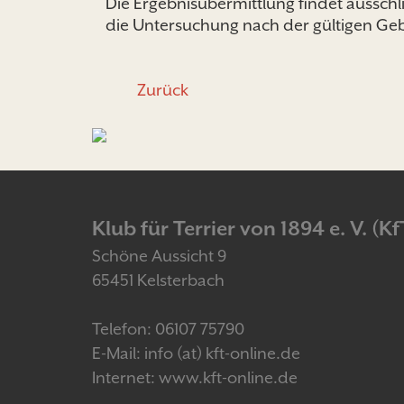
Die Ergebnisübermittlung findet ausschli
die Untersuchung nach der gültigen G
Zurück
Klub für Terrier von 1894 e. V. (Kf
Schöne Aussicht 9
65451 Kelsterbach
Telefon: 06107 75790
E-Mail: info (at) kft-online.de
Internet: www.kft-online.de