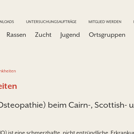
NLOADS
UNTERSUCHUNGSAUFTRÄGE
MITGLIED WERDEN
Rassen
Zucht
Jugend
Ortsgruppen
nkheiten
iten
teopathie) beim Cairn-, Scottish- 
) ist eine schmerzhafte, nicht entzündliche Erkranku