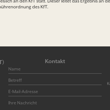
eßlich an den KfT statt. Dieser leitet das Ergebnis an
ebührenordnung des KfT.
Kontakt
T)
K