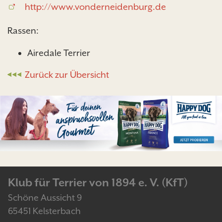
http://www.vonderneidenburg.de
Rassen:
Airedale Terrier
Zurück zur Übersicht
Klub für Terrier von 1894 e. V. (KfT)
Schöne Aussicht 9
65451 Kelsterbach