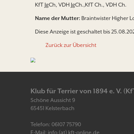
KfT JgCh, VDH JgCh.,KfT Ch., VDH Ch.
Name der Mutter:
Braintwister Higher 
Diese Anzeige ist geschaltet bis 25.08.20
Zurück zur Übersicht
Klub für Terrier von 1894 e. V. (Kf
Schöne Aussicht 9
65451 Kelsterbach
Telefon: 06107 75790
E-Mail: info (at) kft-online.de