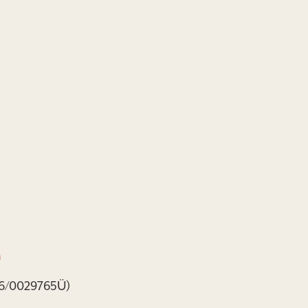
m
06/0029765Ü)