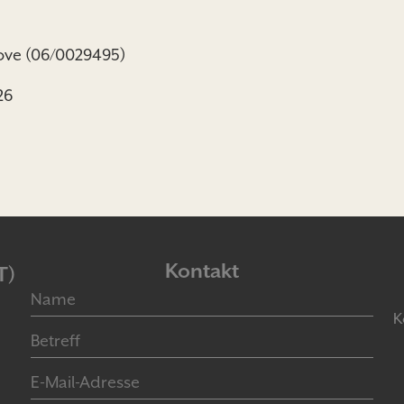
Love (06/0029495)
26
Kontakt
T)
K