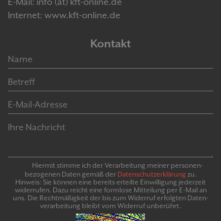
E-Mail: info (at) kft-online.de
Internet: www.kft-online.de
Kontakt
Hiermit stimme ich der Verarbeitung meiner personen­
bezogenen Daten gemäß der
Daten­schutz­er­klär­ung
zu.
Hinweis: Sie können eine bereits erteilte Ein­willigung jeder­zeit
widerrufen. Dazu reicht eine formlose Mitteilung per E-Mail an
uns. Die Recht­mäßigkeit der bis zum Widerruf erfolgten Daten­
verarbeitung bleibt vom Wider­ruf un­be­rührt.