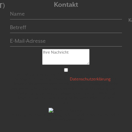
Kontakt
T)
K
Hiermit stimme ich der Verarbeitung meiner personen­
bezogenen Daten gemäß der
Daten­schutz­er­klär­ung
zu.
Hinweis: Sie können eine bereits erteilte Ein­willigung jeder­
zeit widerrufen. Dazu reicht eine formlose Mitteilung per E-
Mail an uns. Die Recht­mäßigkeit der bis zum Widerruf
erfolgten Daten­verarbeitung bleibt vom Wider­ruf un­be­
rührt.
* Bitte geben Sie in das folgende Feld den obenstehenden
Sicherheitscode ein: