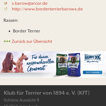
s.barow@arcor.de
http://www.borderterrierbarows.de
Rassen:
Border Terrier
Zurück zur Übersicht
Klub für Terrier von 1894 e. V. (KfT)
Schöne Aussicht 9