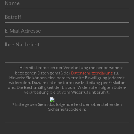
Hiermit stimme ich der Verarbeitung meiner personen­
bezogenen Daten gemäß der
Daten­schutz­er­klär­ung
zu.
Hinweis: Sie können eine bereits erteilte Ein­willigung jeder­zeit
widerrufen. Dazu reicht eine formlose Mitteilung per E-Mail an
uns. Die Recht­mäßigkeit der bis zum Widerruf erfolgten Daten­
verarbeitung bleibt vom Wider­ruf un­be­rührt.
* Bitte geben Sie in das folgende Feld den obenstehenden
Sicherheitscode ein: