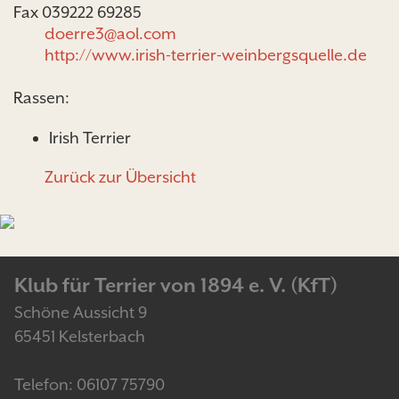
Fax 039222 69285
doerre3@aol.com
http://www.irish-terrier-weinbergsquelle.de
Rassen:
Irish Terrier
Zurück zur Übersicht
Klub für Terrier von 1894 e. V. (KfT)
Schöne Aussicht 9
65451 Kelsterbach
Telefon: 06107 75790