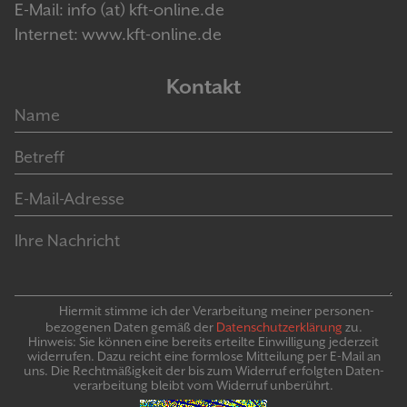
E-Mail: info (at) kft-online.de
Internet: www.kft-online.de
Kontakt
Hiermit stimme ich der Verarbeitung meiner personen­
bezogenen Daten gemäß der
Daten­schutz­er­klär­ung
zu.
Hinweis: Sie können eine bereits erteilte Ein­willigung jeder­zeit
widerrufen. Dazu reicht eine formlose Mitteilung per E-Mail an
uns. Die Recht­mäßigkeit der bis zum Widerruf erfolgten Daten­
verarbeitung bleibt vom Wider­ruf un­be­rührt.