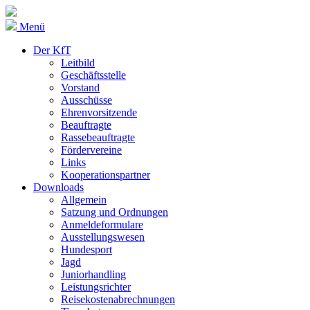
Menü
Der KfT
Leitbild
Geschäftsstelle
Vorstand
Ausschüsse
Ehrenvorsitzende
Beauftragte
Rassebeauftragte
Fördervereine
Links
Kooperationspartner
Downloads
Allgemein
Satzung und Ordnungen
Anmeldeformulare
Ausstellungswesen
Hundesport
Jagd
Juniorhandling
Leistungsrichter
Reisekostenabrechnungen