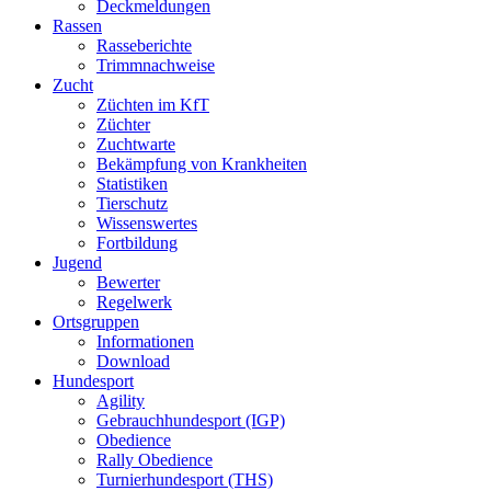
Deckmeldungen
Rassen
Rasseberichte
Trimmnachweise
Zucht
Züchten im KfT
Züchter
Zuchtwarte
Bekämpfung von Krankheiten
Statistiken
Tierschutz
Wissenswertes
Fortbildung
Jugend
Bewerter
Regelwerk
Ortsgruppen
Informationen
Download
Hundesport
Agility
Gebrauchhundesport (IGP)
Obedience
Rally Obedience
Turnierhundesport (THS)