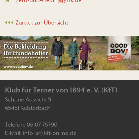
gerd-und-stefan@gmx.de
Zurück zur Übersicht
Klub für Terrier von 1894 e. V. (KfT)
Schöne Aussicht 9
65451 Kelsterbach
Telefon: 06107 75790
E-Mail: info (at) kft-online.de