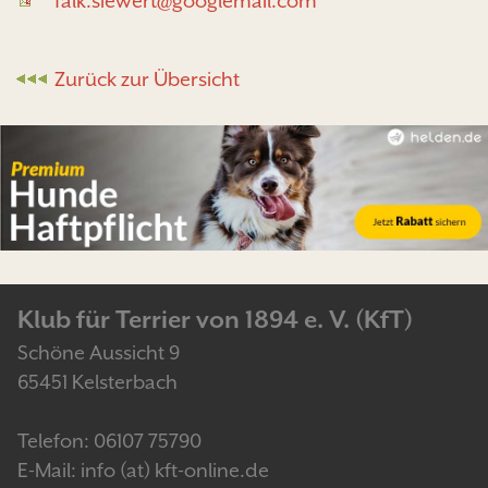
falk.siewert@googlemail.com
Zurück zur Übersicht
Klub für Terrier von 1894 e. V. (KfT)
Schöne Aussicht 9
65451 Kelsterbach
Telefon: 06107 75790
E-Mail: info (at) kft-online.de