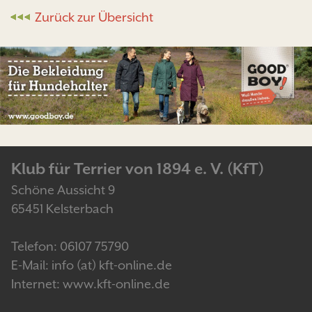
Zurück zur Übersicht
Klub für Terrier von 1894 e. V. (KfT)
Schöne Aussicht 9
65451 Kelsterbach
Telefon: 06107 75790
E-Mail: info (at) kft-online.de
Internet: www.kft-online.de