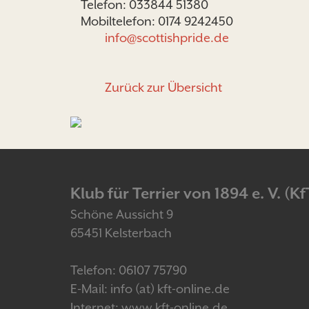
Telefon: 033844 51380
Mobiltelefon: 0174 9242450
info@scottishpride.de
Zurück zur Übersicht
Klub für Terrier von 1894 e. V. (Kf
Schöne Aussicht 9
65451 Kelsterbach
Telefon: 06107 75790
E-Mail: info (at) kft-online.de
Internet: www.kft-online.de