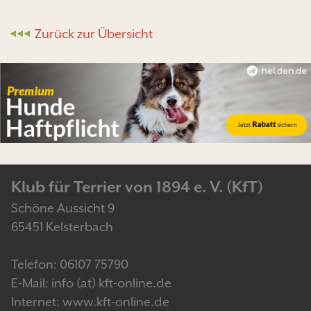
Zurück zur Übersicht
Klub für Terrier von 1894 e. V. (KfT)
Schöne Aussicht 9
65451 Kelsterbach
Telefon: 06107 75790
E-Mail: info (at) kft-online.de
Internet: www.kft-online.de