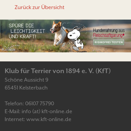
Zurück zur Übersicht
Klub für Terrier von 1894 e. V. (KfT)
Schöne Aussicht 9
65451 Kelsterbach
Telefon: 06107 75790
E-Mail: info (at) kft-online.de
Internet: www.kft-online.de