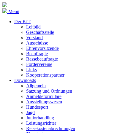
Menü
Der KfT
Leitbild
Geschäftsstelle
Vorstand
Ausschüsse
Ehrenvorsitzende
Beauftragte
Rassebeauftragte
Fördervereine
Links
Kooperationspartner
Downloads
Allgemein
Satzung und Ordnungen
Anmeldeformulare
Ausstellungswesen
Hundesport
Jagd
Juniorhandling
Leistungsrichter
Reisekostenabrechnungen