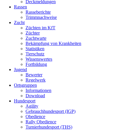
Deckmeldungen
Rassen
Rasseberichte
Trimmnachweise
Zucht
Züchten im KfT
Züchter
Zuchtwarte
Bekämpfung von Krankheiten
Statistiken
Tierschutz
Wissenswertes
Fortbildung
Jugend
Bewerter
Regelwerk
Ortsgruppen
Informationen
Download
Hundesport
Agility
Gebrauchhundesport (IGP)
Obedience
Rally Obedience
Turnierhundesport (THS)