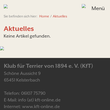
Menü
Sie befinden sich hier:
Home
/
Aktuelles
Aktuelles
Keine Artikel gefunden.
Klub für Terrier von 1894 e. V. (KfT)
Schöne Aussicht 9
65451 Kelsterbach
Telefon: 06107 75790
E-Mail: info (at) kft-online.de
Internet: www.kft-online.de