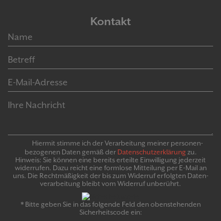
Kontakt
Hiermit stimme ich der Verarbeitung meiner personen­
bezogenen Daten gemäß der
Daten­schutz­er­klär­ung
zu.
Hinweis: Sie können eine bereits erteilte Ein­willigung jeder­zeit
widerrufen. Dazu reicht eine formlose Mitteilung per E-Mail an
uns. Die Recht­mäßigkeit der bis zum Widerruf erfolgten Daten­
verarbeitung bleibt vom Wider­ruf un­be­rührt.
* Bitte geben Sie in das folgende Feld den obenstehenden
Sicherheitscode ein: