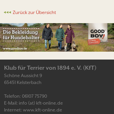
Zurück zur Übersicht
Klub für Terrier von 1894 e. V. (KfT)
Schöne Aussicht 9
65451 Kelsterbach
Telefon: 06107 75790
E-Mail: info (at) kft-online.de
Internet: www.kft-online.de