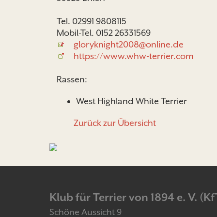
Tel. 02991 9808115
Mobil-Tel. 0152 26331569
gloryknight2008@online.de
https://www.whw-terrier.com
Rassen:
West Highland White Terrier
Zurück zur Übersicht
Klub für Terrier von 1894 e. V. (Kf
Schöne Aussicht 9