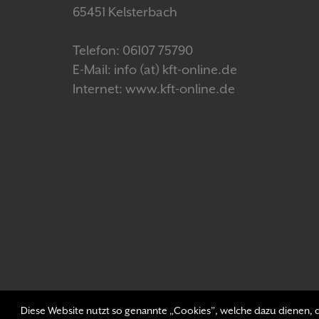
65451 Kelsterbach
Telefon: 06107 75790
E-Mail: info (at) kft-online.de
Internet: www.kft-online.de
Diese Website nutzt so genannte „Cookies”, welche dazu dienen, di