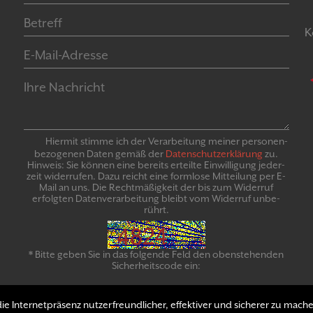
K
Hiermit stimme ich der Verarbeitung meiner personen­
bezogenen Daten gemäß der
Daten­schutz­er­klär­ung
zu.
Hinweis: Sie können eine bereits erteilte Ein­willigung jeder­
zeit widerrufen. Dazu reicht eine formlose Mitteilung per E-
Mail an uns. Die Recht­mäßigkeit der bis zum Widerruf
erfolgten Daten­verarbeitung bleibt vom Wider­ruf un­be­
rührt.
* Bitte geben Sie in das folgende Feld den obenstehenden
Sicherheitscode ein:
e Internetpräsenz nutzerfreundlicher, effektiver und sicherer zu mache