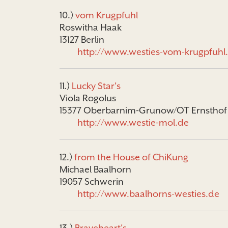
10.)
vom Krugpfuhl
Roswitha Haak
13127 Berlin
http://www.westies-vom-krugpfuhl
11.)
Lucky Star's
Viola Rogolus
15377 Oberbarnim-Grunow/OT Ernsthof
http://www.westie-mol.de
12.)
from the House of ChiKung
Michael Baalhorn
19057 Schwerin
http://www.baalhorns-westies.de
13.)
Braveheart's