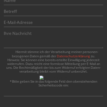
Hiermit stimme ich der Verarbeitung meiner personen­
bezogenen Daten gemäß der
Daten­schutz­er­klär­ung
zu.
Hinweis: Sie können eine bereits erteilte Ein­willigung jeder­zeit
widerrufen. Dazu reicht eine formlose Mitteilung per E-Mail an
uns. Die Recht­mäßigkeit der bis zum Widerruf erfolgten Daten­
verarbeitung bleibt vom Wider­ruf un­be­rührt.
* Bitte geben Sie in das folgende Feld den obenstehenden
Sicherheitscode ein: