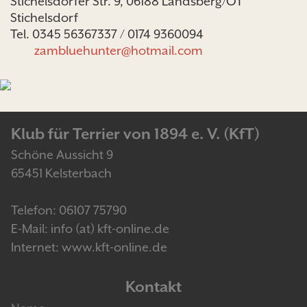
Stichelsdorfer Str. 9, 06188 Landsberg/OT
Stichelsdorf
Tel. 0345 56367337 / 0174 9360094
zambluehunter@hotmail.com
Klub für Terrier von 1894 e. V. (KfT)
Schöne Aussicht 9
65451 Kelsterbach
Telefon: 06107 75790
E-Mail: info (at) kft-online.de
Internet: www.kft-online.de
Kontakt