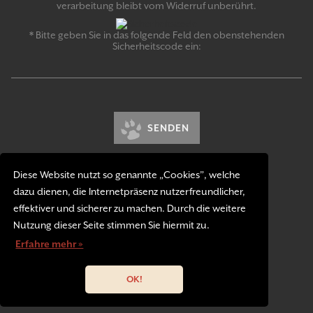
verarbeitung bleibt vom Wider­ruf un­be­rührt.
* Bitte geben Sie in das folgende Feld den obenstehenden
Sicherheitscode ein:
SENDEN
Diese Website nutzt so genannte „Cookies”, welche
dazu dienen, die Internetpräsenz nutzerfreundlicher,
effektiver und sicherer zu machen. Durch die weitere
Kontakt
Impressum
Nutzung dieser Seite stimmen Sie hiermit zu.
Datenschutzerklärung
Erfahre mehr »
OK!