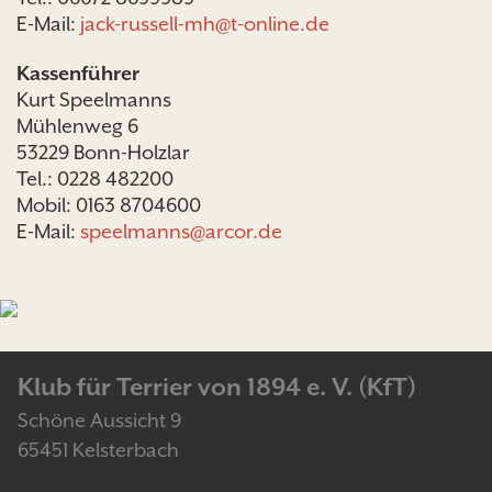
E-Mail:
jack-russell-mh@t-online.de
Kassenführer
Kurt Speelmanns
Mühlenweg 6
53229 Bonn-Holzlar
Tel.: 0228 482200
Mobil: 0163 8704600
E-Mail:
speelmanns@arcor.de
Klub für Terrier von 1894 e. V. (KfT)
Schöne Aussicht 9
65451 Kelsterbach