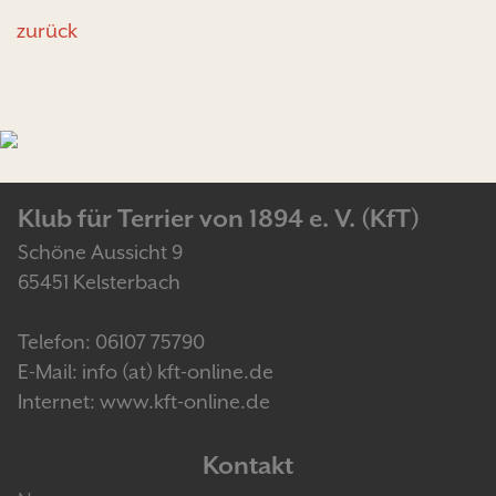
zurück
Klub für Terrier von 1894 e. V. (KfT)
Schöne Aussicht 9
65451 Kelsterbach
Telefon: 06107 75790
E-Mail: info (at) kft-online.de
Internet: www.kft-online.de
Kontakt