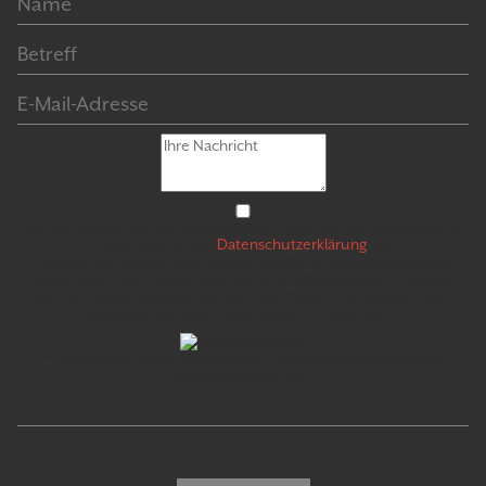
Hiermit stimme ich der Verarbeitung meiner personen­bezogenen
Daten gemäß der
Daten­schutz­er­klär­ung
zu.
Hinweis: Sie können eine bereits erteilte Ein­willigung jeder­zeit
widerrufen. Dazu reicht eine formlose Mitteilung per E-Mail an
uns. Die Recht­mäßigkeit der bis zum Widerruf erfolgten Daten­
verarbeitung bleibt vom Wider­ruf un­be­rührt.
* Bitte geben Sie in das folgende Feld den obenstehenden
Sicherheitscode ein: