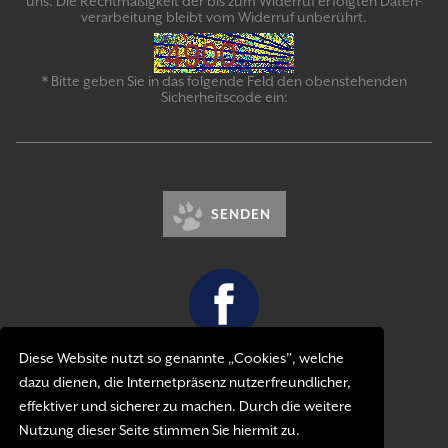
uns. Die Recht­mäßigkeit der bis zum Widerruf erfolgten Daten­
verarbeitung bleibt vom Wider­ruf un­be­rührt.
* Bitte geben Sie in das folgende Feld den obenstehenden
Sicherheitscode ein:
SENDEN
Diese Website nutzt so genannte „Cookies”, welche
Kontakt
dazu dienen, die Internetpräsenz nutzerfreundlicher,
Impressum
effektiver und sicherer zu machen. Durch die weitere
Datenschutzerklärung
Nutzung dieser Seite stimmen Sie hiermit zu.