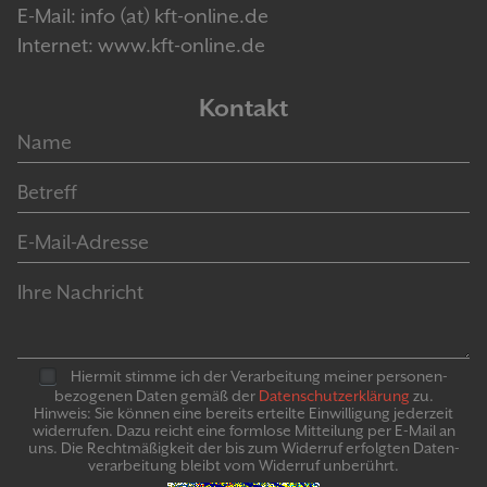
E-Mail: info (at) kft-online.de
Internet: www.kft-online.de
Kontakt
Hiermit stimme ich der Verarbeitung meiner personen­
bezogenen Daten gemäß der
Daten­schutz­er­klär­ung
zu.
Hinweis: Sie können eine bereits erteilte Ein­willigung jeder­zeit
widerrufen. Dazu reicht eine formlose Mitteilung per E-Mail an
uns. Die Recht­mäßigkeit der bis zum Widerruf erfolgten Daten­
verarbeitung bleibt vom Wider­ruf un­be­rührt.