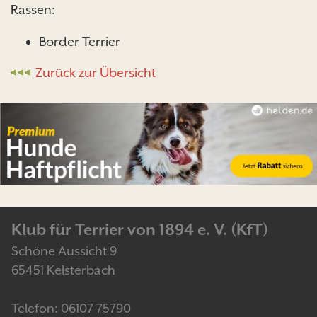
Rassen:
Border Terrier
Zurück zur Übersicht
Klub für Terrier von 1894 e. V. (KfT)
Schöne Aussicht 9
65451 Kelsterbach
Telefon: 06107 75790