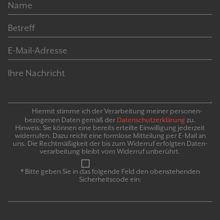
Hiermit stimme ich der Verarbeitung meiner personen­
bezogenen Daten gemäß der
Daten­schutz­er­klär­ung
zu.
Hinweis: Sie können eine bereits erteilte Ein­willigung jeder­zeit
widerrufen. Dazu reicht eine formlose Mitteilung per E-Mail an
uns. Die Recht­mäßigkeit der bis zum Widerruf erfolgten Daten­
verarbeitung bleibt vom Wider­ruf un­be­rührt.
* Bitte geben Sie in das folgende Feld den obenstehenden
Sicherheitscode ein: