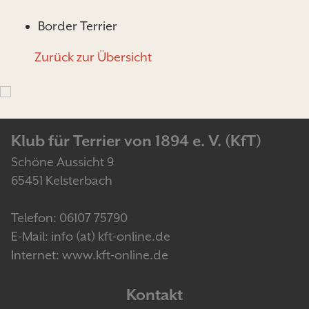
Border Terrier
Zurück zur Übersicht
Klub für Terrier von 1894 e. V. (KfT)
Schöne Aussicht 9
65451 Kelsterbach
Telefon: 06107 75790
E-Mail: info (at) kft-online.de
Internet: www.kft-online.de
Kontakt