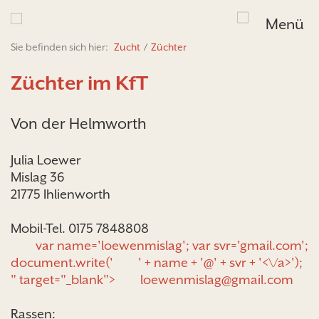
Menü
Sie befinden sich hier:
Zucht
/
Züchter
Züchter im KfT
Von der Helmworth
Julia Loewer
Mislag 36
21775 Ihlienworth
Mobil-Tel. 0175 7848808
var name='loewenmislag'; var svr='gmail.com';
document.write('
' + name + '@' + svr + '<\/a>');
" target="_blank">
loewenmislag@gmail.com
Rassen: