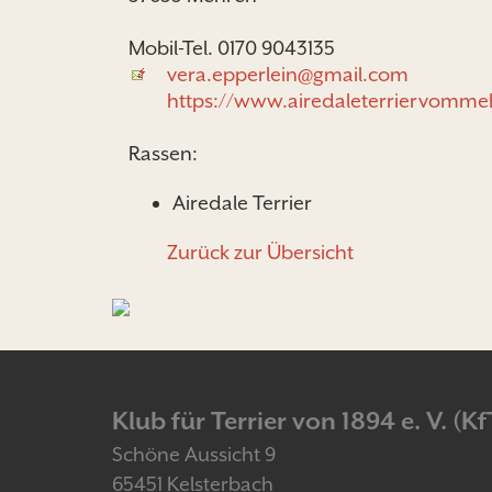
Mobil-Tel. 0170 9043135
vera.epperlein@gmail.com
https://www.airedaleterriervomme
Rassen:
Airedale Terrier
Zurück zur Übersicht
Klub für Terrier von 1894 e. V. (Kf
Schöne Aussicht 9
65451 Kelsterbach