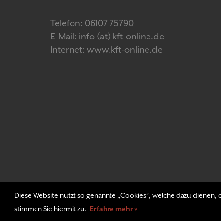
Telefon: 06107 75790
E-Mail: info (at) kft-online.de
Internet: www.kft-online.de
Diese Website nutzt so genannte „Cookies”, welche dazu dienen, di
stimmen Sie hiermit zu.
Erfahre mehr »