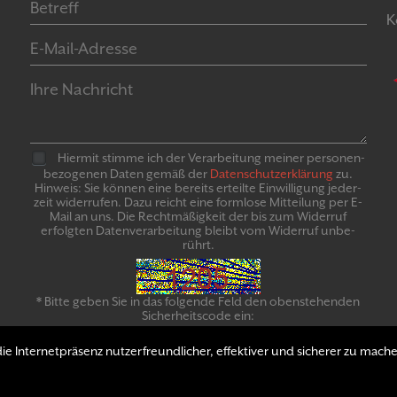
K
Hiermit stimme ich der Verarbeitung meiner personen­
bezogenen Daten gemäß der
Daten­schutz­er­klär­ung
zu.
Hinweis: Sie können eine bereits erteilte Ein­willigung jeder­
zeit widerrufen. Dazu reicht eine formlose Mitteilung per E-
Mail an uns. Die Recht­mäßigkeit der bis zum Widerruf
erfolgten Daten­verarbeitung bleibt vom Wider­ruf un­be­
rührt.
* Bitte geben Sie in das folgende Feld den obenstehenden
Sicherheitscode ein:
e Internetpräsenz nutzerfreundlicher, effektiver und sicherer zu mache