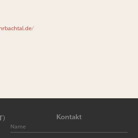
hrbachtal.de/
Kontakt
T)