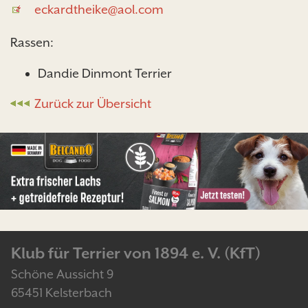
eckardtheike@aol.com
Rassen:
Dandie Dinmont Terrier
Zurück zur Übersicht
Klub für Terrier von 1894 e. V. (KfT)
Schöne Aussicht 9
65451 Kelsterbach