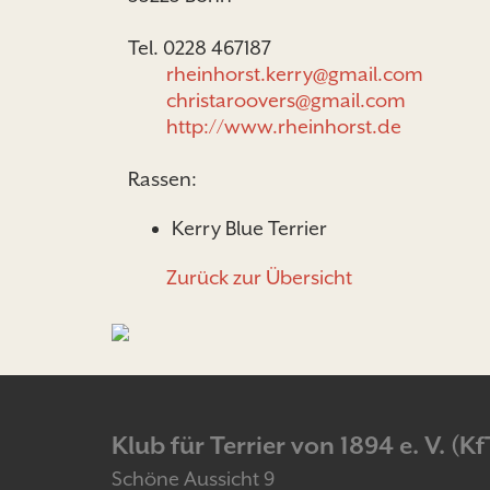
Tel. 0228 467187
rheinhorst.kerry@gmail.com
christaroovers@gmail.com
http://www.rheinhorst.de
Rassen:
Kerry Blue Terrier
Zurück zur Übersicht
Klub für Terrier von 1894 e. V. (Kf
Schöne Aussicht 9