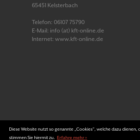
65451 Kelsterbach
Telefon: 06107 75790
E-Mail: info (at) kft-online.de
Internet: www.kft-online.de
Diese Website nutzt so genannte „Cookies”, welche dazu dienen, di
stimmen Sie hiermit zu.
Erfahre mehr »