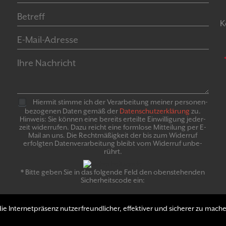
K
Hiermit stimme ich der Verarbeitung meiner personen­
bezogenen Daten gemäß der
Daten­schutz­er­klär­ung
zu.
Hinweis: Sie können eine bereits erteilte Ein­willigung jeder­
zeit widerrufen. Dazu reicht eine formlose Mitteilung per E-
Mail an uns. Die Recht­mäßigkeit der bis zum Widerruf
erfolgten Daten­verarbeitung bleibt vom Wider­ruf un­be­
rührt.
* Bitte geben Sie in das folgende Feld den obenstehenden
Sicherheitscode ein:
e Internetpräsenz nutzerfreundlicher, effektiver und sicherer zu mache