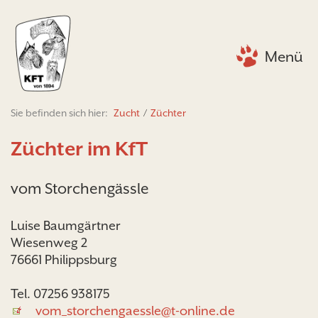
Menü
Sie befinden sich hier:
Zucht
/
Züchter
Züchter im KfT
vom Storchengässle
Luise Baumgärtner
Wiesenweg 2
76661 Philippsburg
Tel. 07256 938175
vom_storchengaessle@t-online.de