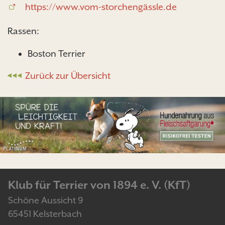
https://www.vom-storchengässle.de
Rassen:
Boston Terrier
Zurück zur Übersicht
Klub für Terrier von 1894 e. V. (KfT)
Schöne Aussicht 9
65451 Kelsterbach