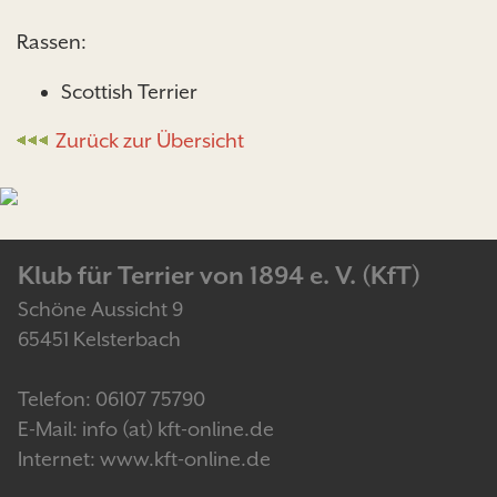
Rassen:
Scottish Terrier
Zurück zur Übersicht
Klub für Terrier von 1894 e. V. (KfT)
Schöne Aussicht 9
65451 Kelsterbach
Telefon: 06107 75790
E-Mail: info (at) kft-online.de
Internet: www.kft-online.de